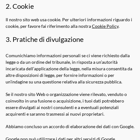
2. Cookie
Il nostro sito web usa cookie. Per ulteriori informazioni riguardo i
cookie, per favore fai riferimento alla nostra
Cookie Policy
.
3. Pratiche di divulgazione
Comunichiamo informazioni personali se ci viene richiesto dalla
legge o da un ordine del tribunale, in risposta a un’autorità
incaricata dell’applicazione della legge, nella misura consentita da
altre disposizioni di legge, per fornire informazioni o per
un’indagine su una questione relativa alla sicurezza pubblica.
Se il nostro sito Web o organizzazione viene rilevato, venduto o
coinvolto in una fusione o acquisizione, i tuoi dati potrebbero
essere divulgati ai nostri consulenti e a eventuali potenziali
acquirenti e saranno trasmessi ai nuovi proprietari.
Abbiamo concluso un accordo di elaborazione dei dati con Google.
Google non può utilizzare i dati per altri servizi di Google.