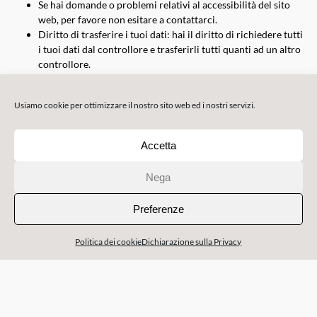
Se hai domande o problemi relativi al accessibilità del sito
web, per favore non esitare a contattarci.
Diritto di trasferire i tuoi dati: hai il diritto di richiedere tutti
i tuoi dati dal controllore e trasferirli tutti quanti ad un altro
controllore.
Diritto di obiezione: hai il diritto di obiezione verso il
processo dei tuoi dati. Noi rispetteremo questa scelta, a
Usiamo cookie per ottimizzare il nostro sito web ed i nostri servizi.
meno che non ci siano delle basi valide per il processo.
Assicurati di segnalare sempre in modo chiaro chi sei, così da
Accetta
essere certi di non cancellare o modificare i dati di un una persona
sbagliata.
Nega
8. Invio di un reclamo
Preferenze
Se non sei soddisfatto di come gestiamo (una lamentela su) il
processo dei tuoi dati personali, hai il diritto di spedire un reclamo
Politica dei cookie
Dichiarazione sulla Privacy
al Garante per la protezione dei dati personali.
9. Dettagli contatti
Vessicchio