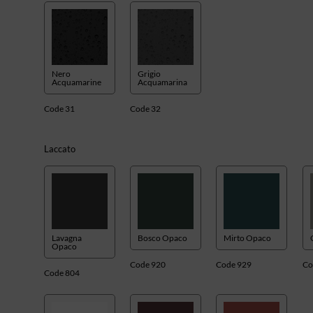
Nero
Grigio
Acquamarine
Acquamarina
Code 31
Code 32
Laccato
Lavagna
Bosco Opaco
Mirto Opaco
Opaco
Code 920
Code 929
Co
Code 804