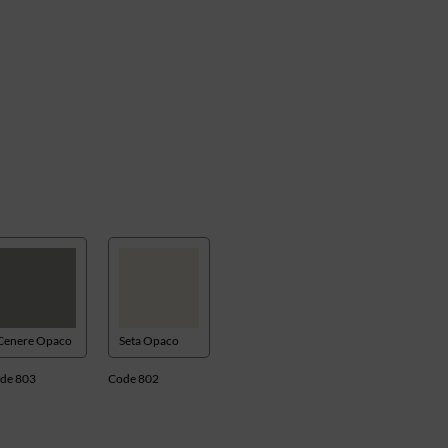
Cenere Opaco
Seta Opaco
de 803
Code 802