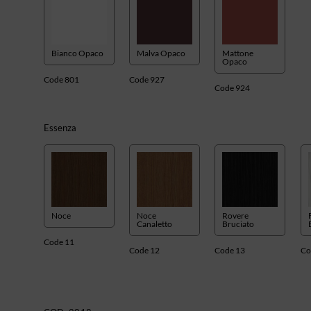
Bianco Opaco
Malva Opaco
Mattone
Opaco
Code 801
Code 927
Code 924
Essenza
Noce
Noce
Rovere
Canaletto
Bruciato
Code 11
Code 12
Code 13
Co