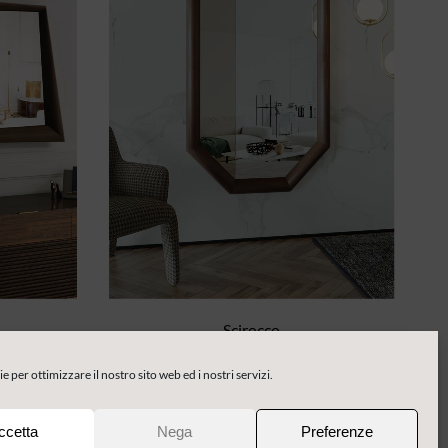
Scirocco
 per ottimizzare il nostro sito web ed i nostri servizi.
ccetta
Nega
Preferenze