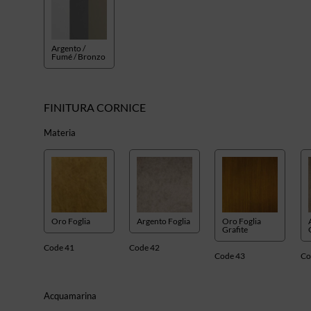
Argento /
Fumé / Bronzo
FINITURA CORNICE
Materia
Oro Foglia
Argento Foglia
Oro Foglia
Grafite
Code 41
Code 42
Code 43
Co
Acquamarina